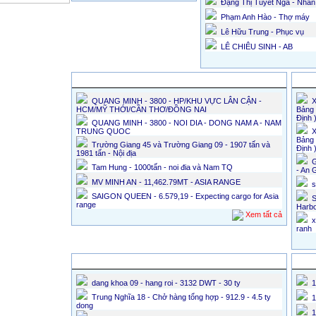
Đặng Thị Tuyết Nga - Nhân
Phạm Anh Hào - Thợ máy
Lê Hữu Trung - Phục vụ
LÊ CHIÊU SINH - AB
Chủ tàu tìm hàng
Chủ 
QUANG MINH - 3800 - HP/KHU VỰC LÂN CẬN -
X
HCM/MỸ THỚI/CẦN THƠ/ĐỒNG NAI
Bảng 
Định 
QUANG MINH - 3800 - NOI DIA - DONG NAM A - NAM
TRUNG QUOC
X
Bảng 
Trường Giang 45 và Trường Giang 09 - 1907 tấn và
Định 
1981 tấn - Nội địa
G
Tam Hung - 1000tấn - noi đia và Nam TQ
- An 
MV MINH AN - 11,462.79MT - ASIA RANGE
s
SAIGON QUEEN - 6.579,19 - Expecting cargo for Asia
S
range
Harb
Xem tất cả
x
ranh
Tin bán tàu
Tin 
dang khoa 09 - hang roi - 3132 DWT - 30 ty
1
Trung Nghĩa 18 - Chở hàng tổng hợp - 912.9 - 4.5 ty
1
dong
1