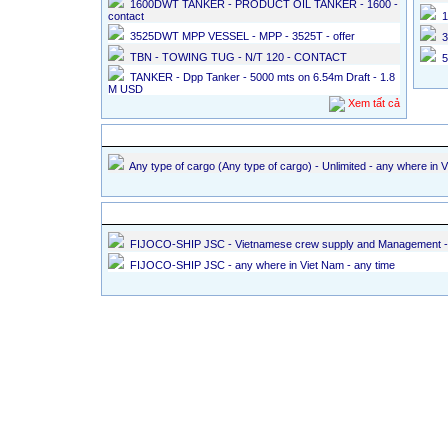
1600DWT TANKER - PRODUCT OIL TANKER - 1600 -
contact
1
3525DWT MPP VESSEL - MPP - 3525T - offer
3
TBN - TOWING TUG - N/T 120 - CONTACT
5
TANKER - Dpp Tanker - 5000 mts on 6.54m Draft - 1.8
M USD
Xem tất cả
Các tin chằng buộc, chèn lót hàng
Any type of cargo (Any type of cargo) - Unlimited - any where in 
Các tin cung ứng hàng hải
FIJOCO-SHIP JSC - Vietnamese crew supply and Management -
FIJOCO-SHIP JSC - any where in Viet Nam - any time