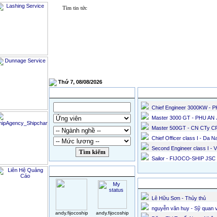
Thuyền viên
Hàng hóa-Tàu 
Thứ 7, 08/08/2026
Tìm kiếm
Các tin tuyển dụng mới nhất
Chief Engineer 3000KW -
Master 3000 GT - PHU AN
Master 500GT - CN CTy CP
Chief Officer class I - Da
Second Engineer class I 
Sailor - FIJOCO-SHIP JSC
HỖ TRỢ ONLINE
Các ứng viên mới nhất
Lê Hữu Sơn - Thủy thủ
nguyễn văn huy - Sỹ quan 
andy.fijocoship
andy.fijocoship