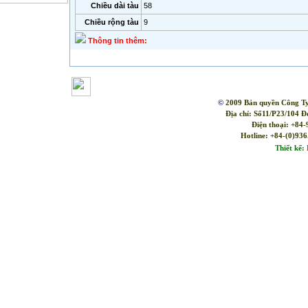
Chiều dài tàu
58
Chiều rộng tàu
9
Thông tin thêm:
|
Trang chủ
|
©
2009 Bản quyền Công T
Địa chỉ: Số11/P23/104 
Điện thoại: +84
Hotline: +84-(0)936
Thiết kế: