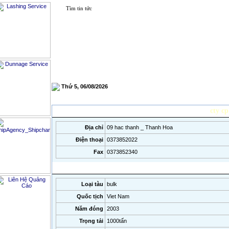
Thuyền viên
Hàng hóa-Tàu 
Thứ 5, 06/08/2026
Chủ tàu tìm hàng
|
Chủ hàng tìm tàu
|
Đăng tin tìm hàng
|
Đăn
Chủ tàu:
cty c
Địa chỉ
09 hac thanh _ Thanh Hoa
Điện thoại
0373852022
Fax
0373852340
Tê
Loại tàu
bulk
Quốc tịch
Viet Nam
Năm đóng
2003
Trọng tải
1000tấn