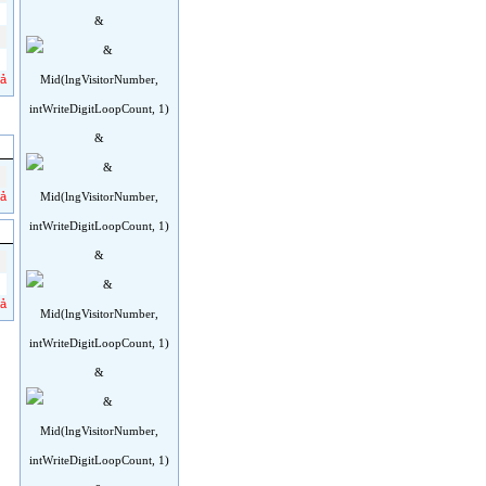
cả
cả
cả