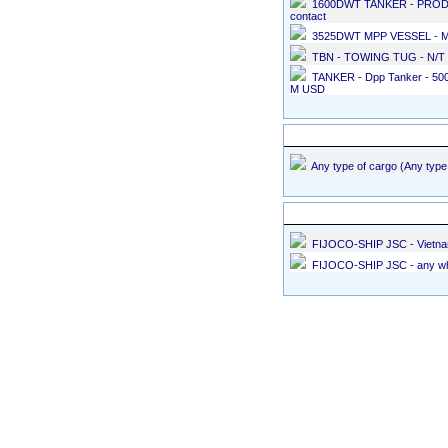
1600DWT TANKER - PRODU
contact
3525DWT MPP VESSEL - MPP
TBN - TOWING TUG - N/T
TANKER - Dpp Tanker - 5000
M USD
Các tin chằng buộc, chèn lót h
Any type of cargo (Any type 
Các tin cung ứng hàng hải
FIJOCO-SHIP JSC - Vietna
FIJOCO-SHIP JSC - any whe