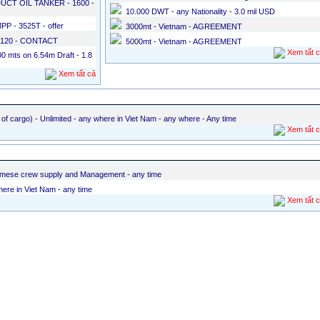
CT OIL TANKER - 1600 -
10.000 DWT - any Nationality - 3.0 mil USD
 - 3525T - offer
3000mt - Vietnam - AGREEMENT
 120 - CONTACT
5000mt - Vietnam - AGREEMENT
Xem tất 
 mts on 6.54m Draft - 1.8
Xem tất cả
àng
of cargo) - Unlimited - any where in Viet Nam - any where - Any time
Xem tất 
mese crew supply and Management - any time
re in Viet Nam - any time
Xem tất 