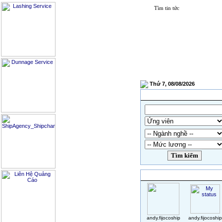
T
Thứ 7, 08/08/2026
Tìm kiếm
HỖ TRỢ ONLINE
andy.fijocoship
andy.fijocoship