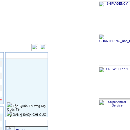
|
Giới thiệu
|
Tin tức
|
Liên hệ
ung ứng hàng hải
TIN TỨC MỚI
cả
Tập Quán Thương Mại
Quốc Tế
DANH SÁCH CHI CỤC
ĐĂNG KIỂM VIỆT NAM
DANH SÁCH CẢNG
TIỆN ÍCH
BIỂN VIỆT NAM