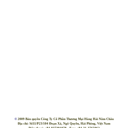
|
Trang chủ
|
Giới thiệu
|
Tin tức
|
Liên hệ
|
©
2009 Bản quyền Công Ty Cổ Phần Thương Mại Hàng Hải Năm Châu
Địa chỉ: Số11/P23/104 Đoạn Xá, Ngô Quyền, Hải Phòng, Việt Nam