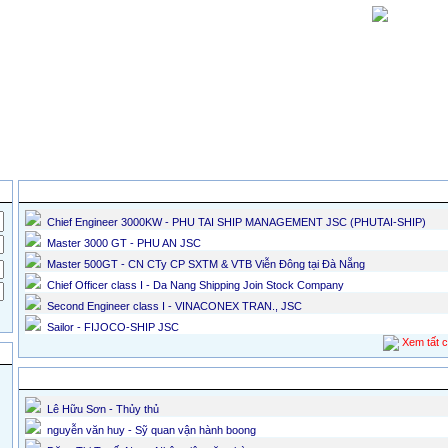
Trang chủ
Chằng buộc,
huyền viên
Hàng hóa-Tàu mở
Mua-Bán tàu
C
chèn lót hàng
Các tin tuyển dụng mới nhất
Chief Engineer 3000KW - PHU TAI SHIP MANAGEMENT JSC (PHUTAI-SHIP)
Master 3000 GT - PHU AN JSC
Master 500GT - CN CTy CP SXTM & VTB Viễn Đông tại Đà Nẵng
Chief Officer class I - Da Nang Shipping Join Stock Company
Second Engineer class I - VINACONEX TRAN., JSC
Sailor - FIJOCO-SHIP JSC
Xem tất 
Các ứng viên mới nhất
Lê Hữu Sơn - Thủy thủ
nguyễn văn huy - Sỹ quan vận hành boong