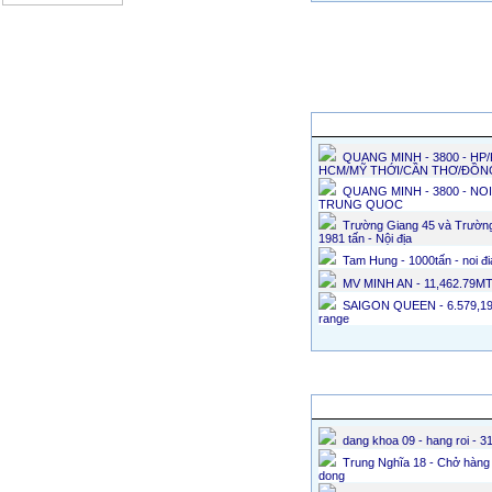
Chủ tàu tìm hàng
QUANG MINH - 3800 - HP
HCM/MỸ THỚI/CẦN THƠ/ĐỒN
QUANG MINH - 3800 - NOI
TRUNG QUOC
Trường Giang 45 và Trường
1981 tấn - Nội địa
Tam Hung - 1000tấn - noi 
MV MINH AN - 11,462.79M
SAIGON QUEEN - 6.579,19 -
range
Tin bán tàu
dang khoa 09 - hang roi - 3
Trung Nghĩa 18 - Chở hàng t
dong