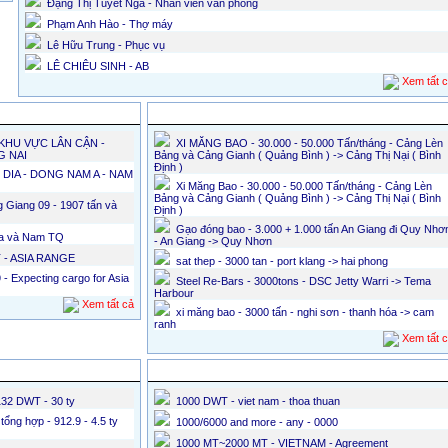
Đặng Thị Tuyết Nga - Nhân viên văn phòng
Phạm Anh Hào - Thợ máy
Lê Hữu Trung - Phục vụ
LÊ CHIÊU SINH - AB
Xem tất 
Chủ hàng tìm tàu
/KHU VỰC LÂN CẬN -
XI MĂNG BAO - 30.000 - 50.000 Tấn/tháng - Cảng Lèn
G NAI
Bảng và Cảng Gianh ( Quảng Bình ) -> Cảng Thị Nại ( Bình
Định )
 DIA - DONG NAM A - NAM
Xi Măng Bao - 30.000 - 50.000 Tấn/tháng - Cảng Lèn
Bảng và Cảng Gianh ( Quảng Bình ) -> Cảng Thị Nại ( Bình
 Giang 09 - 1907 tấn và
Định )
Gạo đóng bao - 3.000 + 1.000 tấn An Giang đi Quy Nhơ
đia và Nam TQ
- An Giang -> Quy Nhơn
T - ASIA RANGE
sat thep - 3000 tan - port klang -> hai phong
 Expecting cargo for Asia
Steel Re-Bars - 3000tons - DSC Jetty Warri -> Tema
Harbour
Xem tất cả
xi măng bao - 3000 tấn - nghi sơn - thanh hóa -> cam
ranh
Xem tất 
Tin tìm mua tàu
132 DWT - 30 ty
1000 DWT - viet nam - thoa thuan
ổng hợp - 912.9 - 4.5 ty
1000/6000 and more - any - 0000
1000 MT~2000 MT - VIETNAM - Agreement